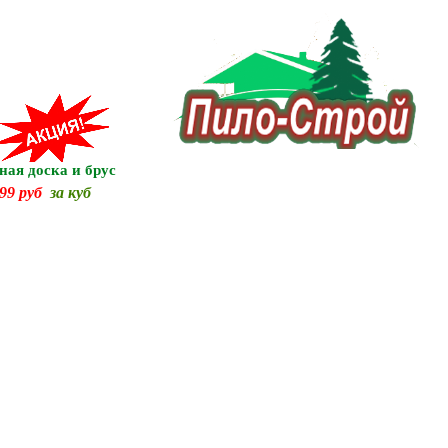
ная доска и брус
99 руб
за куб