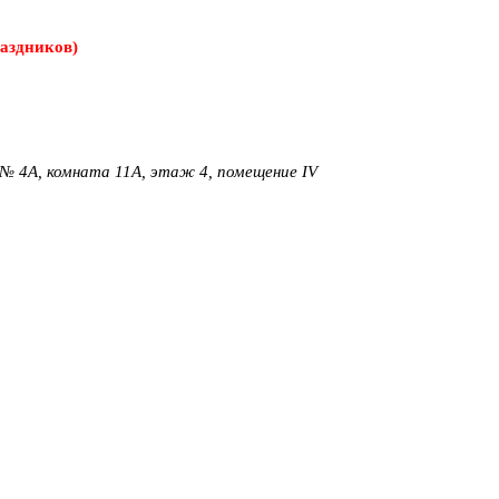
раздников)
м № 4А, комната 11А, этаж 4, помещение IV