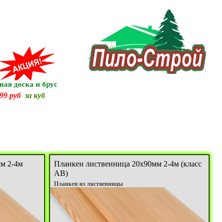
ная доска и брус
99 руб
за куб
м 2-4м
Планкен лиственница 20х90мм 2-4м (класс
АB)
Планкен из лиственницы